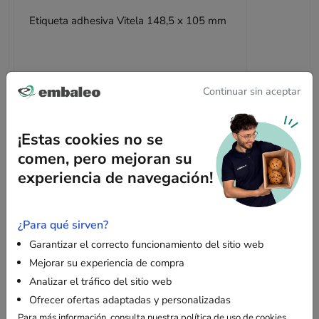
Etiqueta adhesiva Vitela 148,5 x 105 mm
Bajo presupuesto
Continuar sin aceptar
¡Estas cookies no se
comen, pero mejoran su
experiencia de navegación!
Descripción
¿Para qué sirven?
Garantizar el correcto funcionamiento del sitio web
¿Por qué elegir el tubo de envío cuadrado para
Mejorar su experiencia de compra
sus necesidades de embalaje?
Analizar el tráfico del sitio web
Ofrecer ofertas adaptadas y personalizadas
Para más información, consulta
nuestra política de uso de cookies