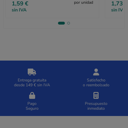
1,59 €
por unidad
1,73 €
sin IVA
sin IVA
Entrega gratuita
Satisfecho
desde 149 € sin IVA
o reembolsado
Pago
Presupuesto
Seguro
inmediato