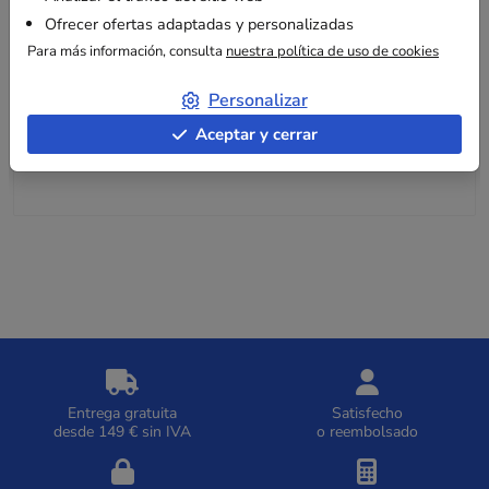
Ofrecer ofertas adaptadas y personalizadas
Para más información, consulta
nuestra política de uso de cookies
Información adicional
Personalizar
Este kit es fácil de usar y no requiere herramientas eléctricas
Aceptar y cerrar
ni neumáticas, lo que lo convierte en la solución ideal para
operaciones de flejado in situ o en desplazamiento.
Entrega gratuita
Satisfecho
desde 149 € sin IVA
o reembolsado