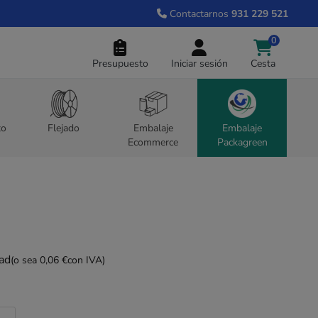
Contactarnos
931 229 521
0
Presupuesto
Iniciar sesión
Cesta
to
Flejado
Embalaje
Embalaje
Ecommerce
Packagreen
dad
(o sea 0,06 €
con IVA)