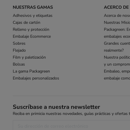
NUESTRAS GAMAS
ACERCO DE
Adhesivos y etiquetas
Acerca de nos
Cajas de cartón
Nuestras Misi
Relleno y protección
Packagreen: E
Embalaje Ecommerce
embalajes eco
Sobres
Grandes cuent
Flejado
realmente?
Film y paletización
Nuestra políti
Bolsas
y un compromi
La gama Packagreen
Embaleo, empr
Embalajes personalizados
embalaje como 
Suscríbase a nuestra newsletter
Reciba en primicia nuestras novedades, guías prácticas y ofertas ta