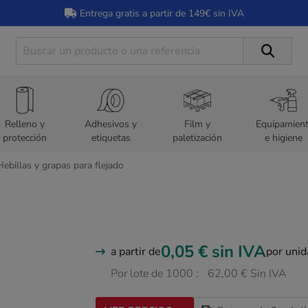
Entrega gratis a partir de 149€ sin IVA
Relleno y
Adhesivos y
Film y
Equipamien
protección
etiquetas
paletización
e higiene
Hebillas y grapas para flejado
0,05 €
sin IVA
a partir de
por uni
Por lote de 1000 :
62,00 € Sin IVA