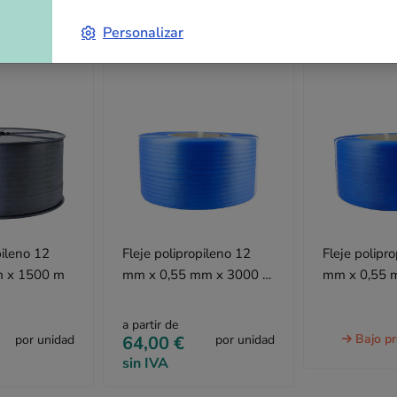
Artículos adicionales
Personalizar
pileno 12
Fleje polipropileno 12
Fleje polipr
m x 1500 m
mm x 0,55 mm x 3000 m
mm x 0,55 
azul
a partir de
Bajo p
por unidad
64,00 €
por unidad
sin IVA