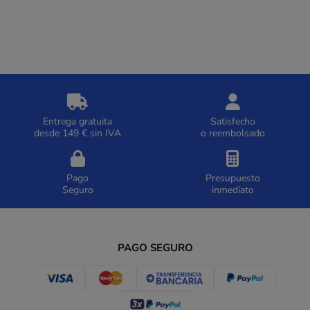
Entrega gratuita
Satisfecho
desde 149 € sin IVA
o reembolsado
Pago
Presupuesto
Seguro
inmediato
PAGO SEGURO