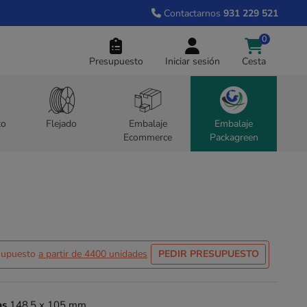
Contactarnos
931 229 521
0
Presupuesto
Iniciar sesión
Cesta
to
Flejado
Embalaje
Embalaje
Ecommerce
Packagreen
esupuesto
a partir de 4400 unidades
PEDIR PRESUPUESTO
as
148,5 x 105 mm