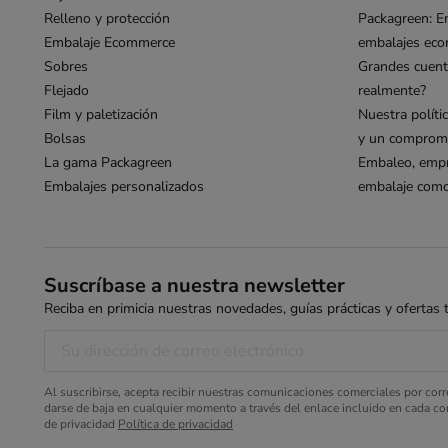
Relleno y protección
Packagreen: E
Embalaje Ecommerce
embalajes eco
Sobres
Grandes cuent
Flejado
realmente?
Film y paletización
Nuestra políti
Bolsas
y un compromi
La gama Packagreen
Embaleo, empr
Embalajes personalizados
embalaje como 
Suscríbase a nuestra newsletter
Reciba en primicia nuestras novedades, guías prácticas y ofertas ta
Al suscribirse, acepta recibir nuestras comunicaciones comerciales por cor
darse de baja en cualquier momento a través del enlace incluido en cada cor
de privacidad
Política de privacidad