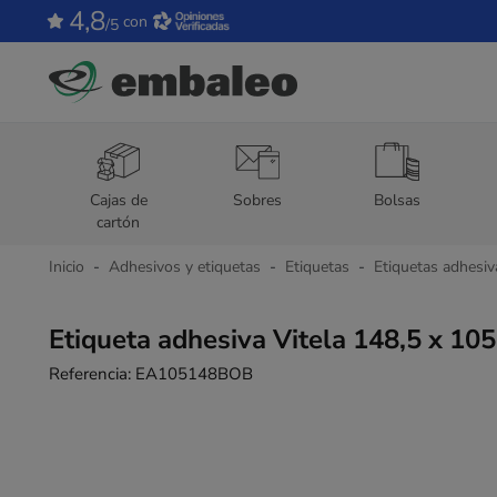
4,8
con
/5
Cajas de
Sobres
Bolsas
cartón
Inicio
Adhesivos y etiquetas
Etiquetas
Etiquetas adhesiv
Etiqueta adhesiva Vitela 148,5 x 10
Referencia:
EA105148BOB