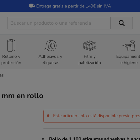
Entrega gratis a partir de 149€ sin IVA
Relleno y
Adhesivos y
Film y
Equipamien
protección
etiquetas
paletización
e higiene
as
5 mm en rollo
Este artículo sólo está disponible previo pr
Rollo de 1.100 etiquetas adhesivas blanc