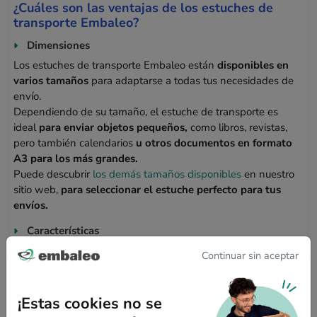
¿Cuáles son las ventajas de los estuches de
transporte Embaleo?
Dimensiones
Los estuches de transporte Embaleo están
disponibles en
varios tamaños
para adaptarse a todas tus necesidades de
envío.
Dependiendo de su tamaño, el estuche de transporte es
ideal
para enviar objetos pequeños,
como libros, revistas,
pero también calendarios
u otros documentos en formato
A3 para los más grandes.
Puede descubrir
los demás tamaños disponibles
en nuestro
sitio web,
para seleccionar el estuche perfecto para tus
envíos.
Características
Nuestros estuches de transporte están diseñados para
Continuar sin aceptar
ofrecer una protección máxima a tus productos.
Fabricados
con materiales
resistentes y reciclados,
presentan una alta
resistencia a la compresión vertical y a los impactos durante
¡Estas cookies no se
el transporte.