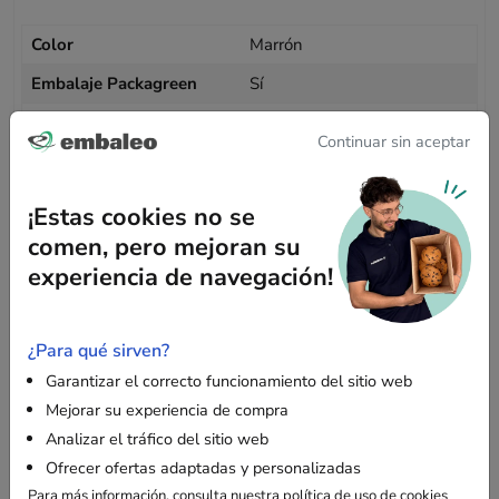
Color
Marrón
Embalaje Packagreen
Sí
Largo (mm)
800
Continuar sin aceptar
Anchura (mm)
35
Espesor (mm)
3
¡Estas cookies no se
comen, pero mejoran su
Información palet
experiencia de navegación!
Cantidad palet
6500
¿Para qué sirven?
Garantizar el correcto funcionamiento del sitio web
Mejorar su experiencia de compra
Analizar el tráfico del sitio web
Descripción
Ofrecer ofertas adaptadas y personalizadas
Para más información, consulta
nuestra política de uso de cookies