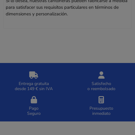
Si lo desea, nuestras cantoneras pueden fabricarse a medida
para satisfacer sus requisitos particulares en términos de
dimensiones y personalización.
Entrega gratuita
Satisfecho
desde 149 € sin IVA
o reembolsado
Pago
Presupuesto
Seguro
inmediato