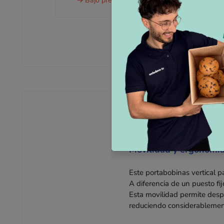
Bajo presupuesto
16,10 €
sin IVA
Movilidad y ergonomí
Este portabobinas vertical p
A diferencia de un puesto fi
Esta movilidad permite despl
reduciendo considerablement