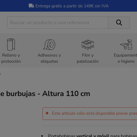
Entrega gratis a partir de 149€ sin IVA
Relleno y
Adhesivos y
Film y
Equipamien
protección
etiquetas
paletización
e higiene
s
de burbujas - Altura 110 cm
Este artículo sólo está disponible previo pr
Portabobinas
vertical y móvil
para bobinas 