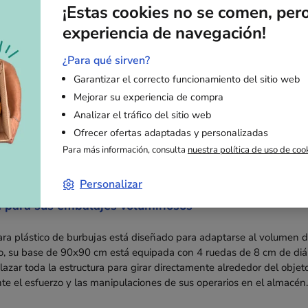
por unidad
24,20 €
por unidad
43,50 €
¡Estas cookies no se comen, per
sin IVA
sin IVA
experiencia de navegación!
Bajo presupuesto
Bajo p
¿Para qué sirven?
Garantizar el correcto funcionamiento del sitio web
Mejorar su experiencia de compra
Analizar el tráfico del sitio web
Ofrecer ofertas adaptadas y personalizadas
Descripción
Para más información, consulta
nuestra política de uso de coo
Personalizar
a para sus embalajes voluminosos
ara plástico de burbujas está diseñado para adaptarse al volumen de
jo, su base de 90x90 cm está equipada con 4 ruedas de 8 cm de diám
azar toda la estructura para girar directamente alrededor del objet
e el esfuerzo y las manipulaciones de sus operarios en el almacén