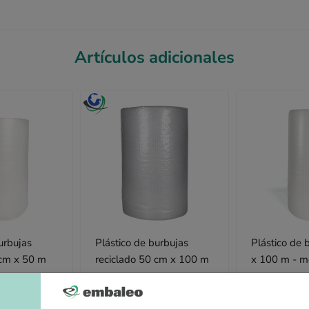
Artículos adicionales
urbujas
Plástico de burbujas
Plástico de 
 cm x 50 m
reciclado 50 cm x 100 m
x 100 m - m
económico
a partir de
a partir de