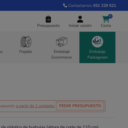
Contactarnos
931 229 521
0
Presupuesto
Iniciar sesión
Cesta
to
Flejado
Embalaje
Embalaje
Ecommerce
Packagreen
esupuesto
a partir de 1 unidades
PEDIR PRESUPUESTO
de plástico de burbujas (altura de corte de 110 cm)