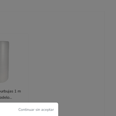
burbujas 1 m
odelo
Continuar sin aceptar