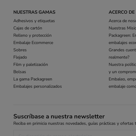
NUESTRAS GAMAS
ACERCO DE
Adhesivos y etiquetas
Acerca de nos
Cajas de cartón
Nuestras Misi
Relleno y protección
Packagreen: E
Embalaje Ecommerce
embalajes eco
Sobres
Grandes cuent
Flejado
realmente?
Film y paletización
Nuestra políti
Bolsas
y un compromi
La gama Packagreen
Embaleo, empr
Embalajes personalizados
embalaje como 
Suscríbase a nuestra newsletter
Reciba en primicia nuestras novedades, guías prácticas y ofertas ta