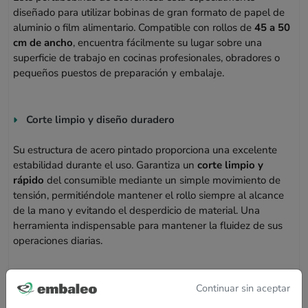
diseñado para utilizar bobinas de gran formato de papel de
aluminio o film alimentario. Compatible con rollos de
45 a 50
cm de ancho
, encuentra fácilmente su lugar sobre una
superficie de trabajo en cocinas profesionales, obradores o
pequeños puestos de preparación y embalaje.
Corte limpio y diseño duradero
Su estructura de acero pintado proporciona una excelente
estabilidad durante el uso. Garantiza un
corte limpio y
rápido
del consumible mediante un simple movimiento de
tensión, permitiéndole mantener el rollo siempre al alcance
de la mano y evitando el desperdicio de material. Una
herramienta indispensable para mantener la fluidez de sus
operaciones diarias.
Características técnicas
Continuar sin aceptar