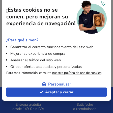
Formato admitido:
Bobinas de hasta 45 a 50 cm de
¡Estas cookies no se
ancho.
comen, pero mejoran su
Capacidad máxima:
admite un rollo de hasta 17,5
experiencia de navegación!
cm de diámetro (Ø 175 mm).
Instalación:
colocación libre sobre mostrador o
superficie de trabajo.
¿Para qué sirven?
Material:
Acero pintado.
Garantizar el correcto funcionamiento del sitio web
Mejorar su experiencia de compra
Analizar el tráfico del sitio web
Ofrecer ofertas adaptadas y personalizadas
Para más información, consulta
nuestra política de uso de cookies
Personalizar
Aceptar y cerrar
Entrega gratuita
Satisfecho
desde 149 € sin IVA
o reembolsado