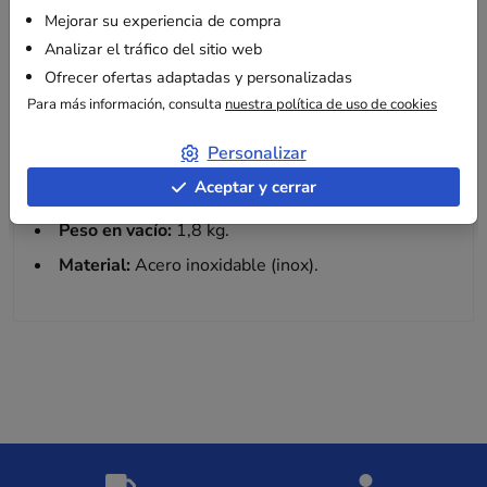
Mejorar su experiencia de compra
Características técnicas
Analizar el tráfico del sitio web
Formato admitido:
Rollos de hasta 50 cm de ancho.
Ofrecer ofertas adaptadas y personalizadas
Para más información, consulta
nuestra política de uso de cookies
Capacidad máxima:
admite bobinas de hasta 20
cm de diámetro (Ø 200 mm) con un peso máximo
Personalizar
de 12 kg (con la carga correctamente distribuida).
Aceptar y cerrar
Dimensiones (P x Al x L):
22 cm x 35,5 cm x 59 cm.
Peso en vacío:
1,8 kg.
Material:
Acero inoxidable (inox).