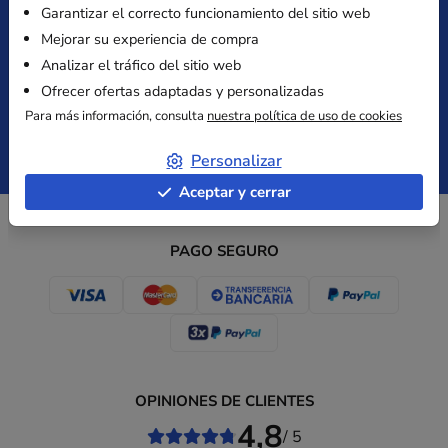
Garantizar el correcto funcionamiento del sitio web
Mejorar su experiencia de compra
Analizar el tráfico del sitio web
Entrega gratuita
Satisfecho
desde 149 € sin IVA
o reembolsado
Ofrecer ofertas adaptadas y personalizadas
Para más información, consulta
nuestra política de uso de cookies
Pago
Presupuesto
Personalizar
Seguro
inmediato
Aceptar y cerrar
PAGO SEGURO
OPINIONES DE CLIENTES
4,8
/ 5