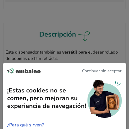
Descripción
Este dispensador también es
versátil
para el desenrollado
de bobinas de film retráctil.
Las ruedas de fijación extraíbles facilitan el desenrollado del
Continuar sin aceptar
film tubular y lo mantienen correctamente en su lugar. El
diámetro máximo de bobina compatible es de 37 cm.
¡Estas cookies no se
comen, pero mejoran su
experiencia de navegación!
¿Para qué sirven?