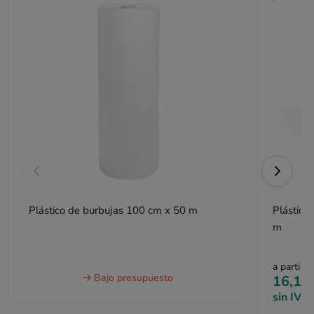
Plástico de burbujas 100 cm x 50 m
Plástico
m
a partir d
Bajo presupuesto
16,10
sin IVA