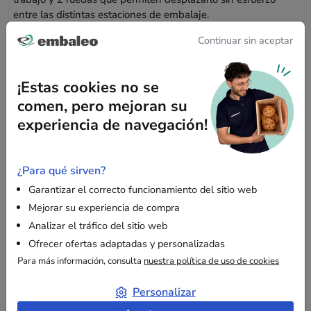
entre las distintas estaciones de embalaje.
Continuar sin aceptar
Sencillez de uso y capacidad industrial
¡Estas cookies no se
A diferencia de los modelos equipados con carril de corte, la
comen, pero mejoran su
referencia B389C ofrece al operario total libertad para
experiencia de navegación!
realizar un
corte manual
(cúter independiente no incluido).
Fabricado en tubo de acero, este puesto de trabajo garantiza
una excelente durabilidad y soporta una carga máxima de 20
kg (compatible con bobinas de gran tamaño de hasta 100
¿Para qué sirven?
cm de diámetro). Además, este equipo contribuye a una
Garantizar el correcto funcionamiento del sitio web
compra más responsable gracias a su fabricación con un 70
Mejorar su experiencia de compra
% de materiales reciclados y a su índice de reparabilidad de
Analizar el tráfico del sitio web
8,5/10.
Ofrecer ofertas adaptadas y personalizadas
Para más información, consulta
nuestra política de uso de cookies
Características técnicas
Personalizar
Formato admitido:
Modelo extensible para rollos