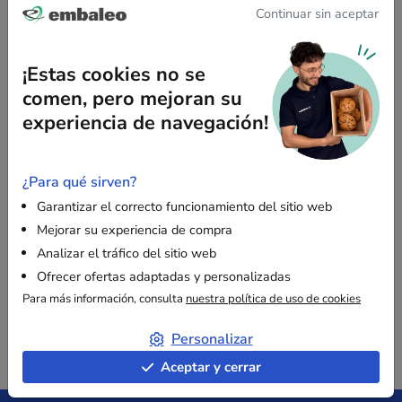
Continuar sin aceptar
Características técnicas
¡Estas cookies no se
Formato admitido:
Ajustable para rollos de 40 a
comen, pero mejoran su
105 cm de ancho.
experiencia de navegación!
Rangos de ajuste:
De 40 a 70 cm (para rollos de <
70 cm) y de 75 a 105 cm (para rollos de 70 a 105
¿Para qué sirven?
cm).
Garantizar el correcto funcionamiento del sitio web
Dimensiones (Al x Prof):
25 cm x 30 cm.
Mejorar su experiencia de compra
Peso en vacío:
3,2 kg.
Analizar el tráfico del sitio web
Ofrecer ofertas adaptadas y personalizadas
Para más información, consulta
nuestra política de uso de cookies
Personalizar
Aceptar y cerrar