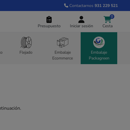
Contactarnos
931 229 521
0
Presupuesto
Iniciar sesión
Cesta
to
Flejado
Embalaje
Embalaje
Ecommerce
Packagreen
ntinuación.