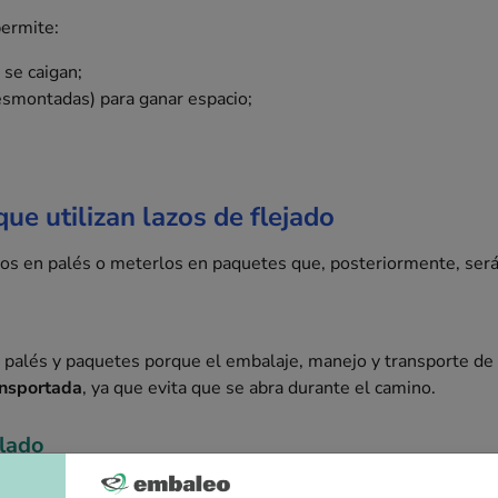
permite:
 se caigan;
esmontadas) para ganar espacio;
que utilizan lazos de flejado
os en palés o meterlos en paquetes que, posteriormente, serán
 palés y paquetes porque el embalaje, manejo y transporte de m
ansportada
, ya que evita que se abra durante el camino.
ulado
dera que acaba de ser convertida en panel con miras a su uso f