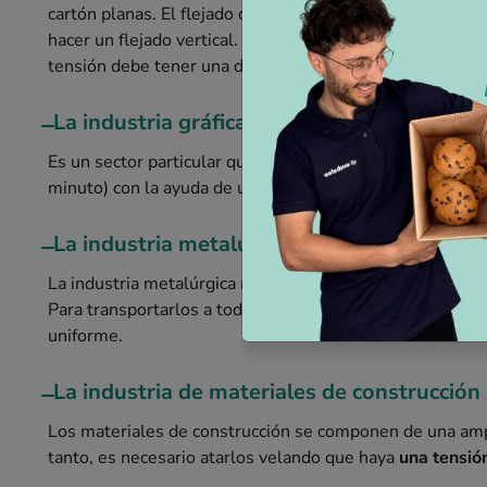
cartón planas. El flejado de paneles de madera requiere
hacer un flejado vertical. Por el contrario, para el cartó
tensión debe tener una distención baja para evitar la def
̶ La industria gráfica
Es un sector particular que requiere velocidad y eficienci
minuto) con la ayuda de un
fleje que posea un desenvolv
̶ La industria metalúrgica
La industria metalúrgica reúne un gran número de equipa
Para transportarlos a todos juntos, por lo tanto, es nece
uniforme.
̶ La industria de materiales de construcción
Los materiales de construcción se componen de una ampl
tanto, es necesario atarlos velando que haya
una tensión