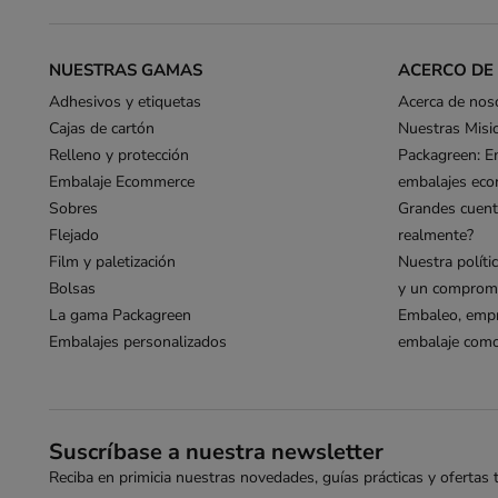
NUESTRAS GAMAS
ACERCO DE
Adhesivos y etiquetas
Acerca de nos
Cajas de cartón
Nuestras Misi
Relleno y protección
Packagreen: E
Embalaje Ecommerce
embalajes eco
Sobres
Grandes cuent
Flejado
realmente?
Film y paletización
Nuestra políti
Bolsas
y un compromi
La gama Packagreen
Embaleo, empr
Embalajes personalizados
embalaje como 
Suscríbase a nuestra newsletter
Reciba en primicia nuestras novedades, guías prácticas y ofertas ta