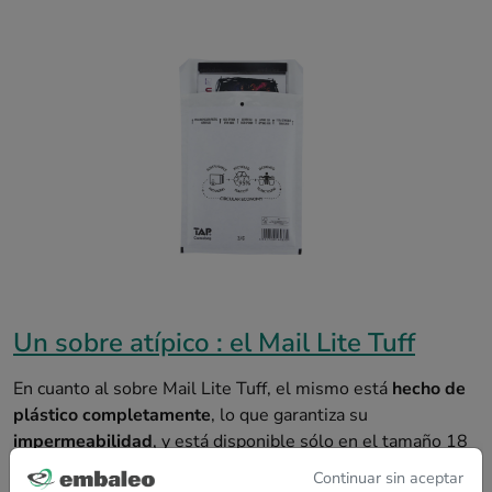
Un sobre atípico : el Mail Lite Tuff
En cuanto al sobre Mail Lite Tuff, el mismo está
hecho de
plástico completamente
, lo que garantiza su
impermeabilidad
, y está disponible sólo en el tamaño 18
x 26 cm, por el momento. Esta variedad de tamaños facilita
Continuar sin aceptar