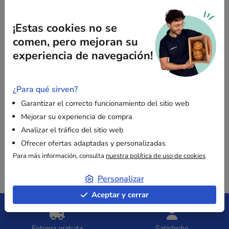
el envío de todo tipo de objetos, desde los más pequeños
y frágiles (memoria USB, CD, etc.) hasta los más grandes
(juegos, revistas, etc.)
¡Estas cookies no se
comen, pero mejoran su
¡Con nuestra variedad de sobres, de seguro encontrará el
experiencia de navegación!
apropiado para enviar su objeto de manera práctica, rápida
y segura!
¿Para qué sirven?
VER NUESTRA VARIEDAD DE SOBRES ACOLCHADOS
Garantizar el correcto funcionamiento del sitio web
Mejorar su experiencia de compra
Analizar el tráfico del sitio web
Ofrecer ofertas adaptadas y personalizadas
Para más información, consulta
nuestra política de uso de cookies
Personalizar
Aceptar y cerrar
Entrega gratuita
Satisfecho