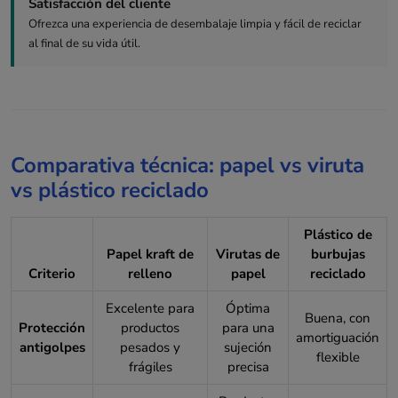
Satisfacción del cliente
Ofrezca una experiencia de desembalaje limpia y fácil de reciclar
al final de su vida útil.
Comparativa técnica: papel vs viruta
vs plástico reciclado
Plástico de
Papel kraft de
Virutas de
burbujas
Criterio
relleno
papel
reciclado
Excelente para
Óptima
Buena, con
Protección
productos
para una
amortiguación
antigolpes
pesados y
sujeción
flexible
frágiles
precisa