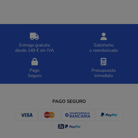
Entrega gratuita
Satisfecho
desde 149 € sin IVA
o reembolsado
Pago
Presupuesto
Seguro
inmediato
PAGO SEGURO