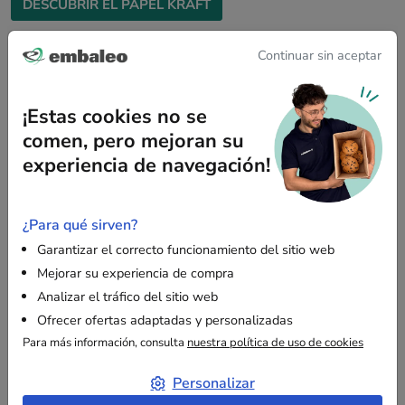
DESCUBRIR EL PAPEL KRAFT
Continuar sin aceptar
La viruta de papel: el relleno de precisión
Perfecta para objetos con formas complejas que requieren
¡Estas cookies no se
una sujeción total. Es el
relleno ecológico para paquetes
comen, pero mejoran su
por excelencia para cajas regalo y presentaciones cuidadas.
experiencia de navegación!
DESCUBRIR LAS VIRUTAS DE PAPEL
¿Para qué sirven?
Garantizar el correcto funcionamiento del sitio web
Nota técnica:
aunque estas soluciones de origen
Mejorar su experiencia de compra
biológico cubren el 90 % de las necesidades, algunos
Analizar el tráfico del sitio web
objetos de alta precisión o con superficies
Ofrecer ofertas adaptadas y personalizadas
extremadamente frágiles todavía requieren el uso de
Para más información, consulta
nuestra política de uso de cookies
plástico de burbujas
para garantizar una protección
que ningún otro material puede ofrecer.
Personalizar