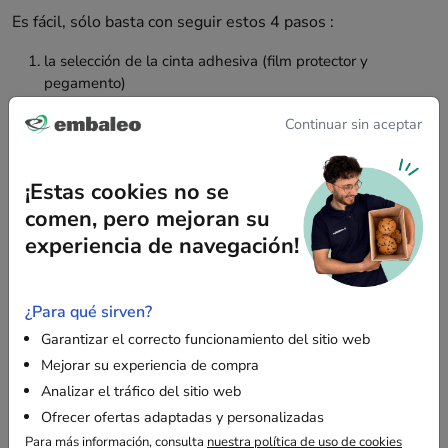
Es fácil, sólo basta con seguir estos 4 pasos :
la selección de la cinta adhesiva (film protector y
pegamento)
las dimensiones (ancho y largo) y el color de la cinta
Continuar sin aceptar
el lugar donde quiere poner el logotipo
el resumen y la validación del pedido
¡Estas cookies no se
Con unos pocos minutos, realizará los 4 pasos y obtendrá
la cinta adhesiva personalizada que quiere.
comen, pero mejoran su
experiencia de navegación!
Después de habernos dado su acuerdo, el
plazo de
fabricación es de 6 a 8 semanas
.
¿Para qué sirven?
Garantizar el correcto funcionamiento del sitio web
La personalización de cinta adhesiva no está disponible
Mejorar su experiencia de compra
por el momento. Gracias por su comprensión.
Analizar el tráfico del sitio web
Ofrecer ofertas adaptadas y personalizadas
Si necesita ayuda para personalizar la cinta adhesiva, no
Para más información, consulta
nuestra política de uso de cookies