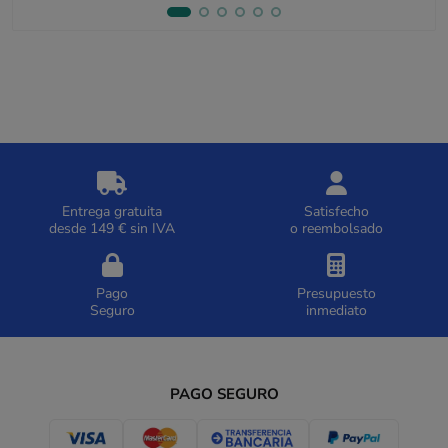
Entrega gratuita
Satisfecho
desde 149 € sin IVA
o reembolsado
Pago
Presupuesto
Seguro
inmediato
PAGO SEGURO