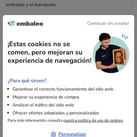
embalaje y el transporte.
Continuar sin aceptar
¿Por qué elegir esta caja?
Su estructura de canal simple garantiza una resistencia
¡Estas cookies no se
suficiente para mantener la integridad de sus productos
comen, pero mejoran su
durante el transporte. Ya sea que esté enviando libros,
juguetes o aparatos electrónicos, esta caja cumple con sus
experiencia de navegación!
exigencias de seguridad y confiabilidad.
¿Para qué sirven?
Usos versátiles
Garantizar el correcto funcionamiento del sitio web
Mejorar su experiencia de compra
Ideal para el envío de pequeños objetos con total
Analizar el tráfico del sitio web
tranquilidad.
Ofrecer ofertas adaptadas y personalizadas
Práctica para el almacenamiento de sus artículos
Para más información, consulta
nuestra política de uso de cookies
protegidos de la humedad.
Personalizar
Útil para mudanzas al empacar pertenencias