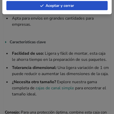
personales como ropa, utensilios de cocina o
Aceptar y cerrar
adornos.
Apta para envíos en grandes cantidades para
empresas.
Características clave
Facilidad de uso:
Ligera y fácil de montar, esta caja
le ahorra tiempo en la preparación de sus paquetes.
Tolerancia dimensional:
Una ligera variación de 1 cm
puede reducir o aumentar las dimensiones de la caja.
¿Necesita otro tamaño?
Explore nuestra gama
completa de
cajas de canal simple
para encontrar el
tamaño ideal.
Consejo:
Para una protección óptima, combine esta caja con