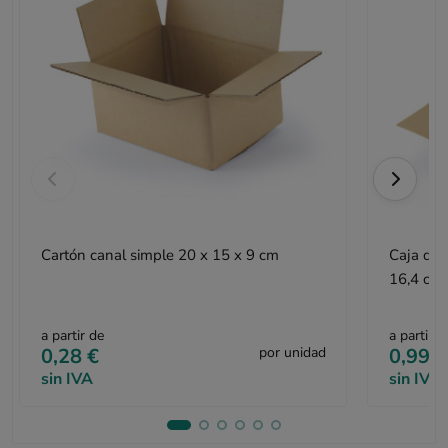
Cartón canal simple 20 x 15 x 9 cm
Caja de 
16,4 cm
a partir de
a partir d
0,28 €
por unidad
0,99 €
sin IVA
sin IVA