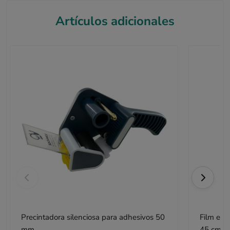
Artículos adicionales
Precintadora silenciosa para adhesivos 50
Film est
mm
45 cm x