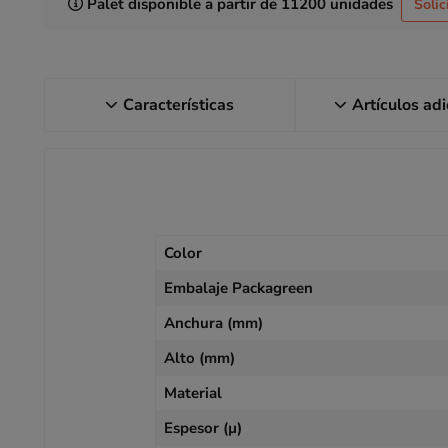
Palet disponible a partir de 11200 unidades
Solic
Características
Artículos ad
Color
Embalaje Packagreen
Anchura (mm)
Alto (mm)
Material
Espesor (µ)