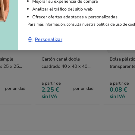
Mejorar su experiencia de compra
Analizar el tráfico del sitio web
Ofrecer ofertas adaptadas y personalizadas
Para más información, consulta
nuestra política de uso de coo
Personalizar
 simple
Cartón canal doble
Bolsa plásti
x 25 x 25
cuadrado 40 x 40 x 40
transparent
cm
polipropilen
a partir de
a partir de
por unidad
2,25 €
por unidad
0,08 €
sin IVA
sin IVA