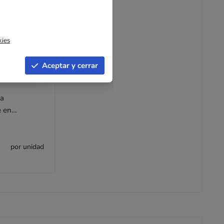
kies
Aceptar y cerrar
ca
e en
o 30 x 40 cm
por unidad