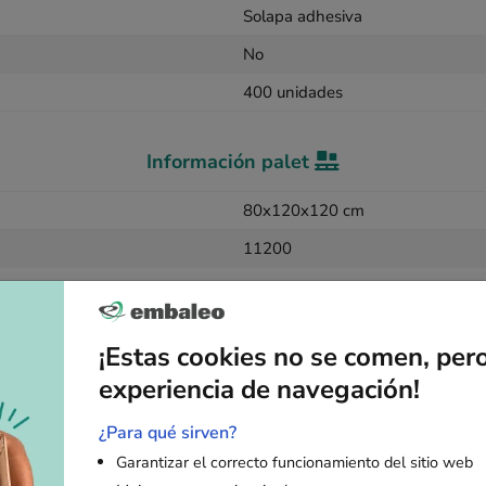
Solapa adhesiva
No
400 unidades
Información palet
80x120x120 cm
11200
¡Estas cookies no se comen, per
experiencia de navegación!
Artículos adicionales
¿Para qué sirven?
Garantizar el correcto funcionamiento del sitio web