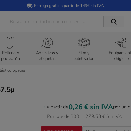
Entrega gratis a partir de 149€ sin IVA
Relleno y
Adhesivos y
Film y
Equipamien
protección
etiquetas
paletización
e higiene
lástico opacas
57.5µ
0,26 €
sin IVA
a partir de
por uni
Por lote de 800 :
279,53 € Sin IVA