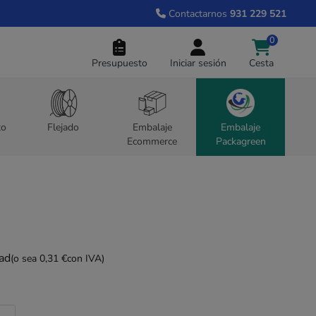
Contactarnos
931 229 521
0
Presupuesto
Iniciar sesión
Cesta
to
Flejado
Embalaje
Embalaje
Ecommerce
Packagreen
dad
(o sea 0,31 €
con IVA)