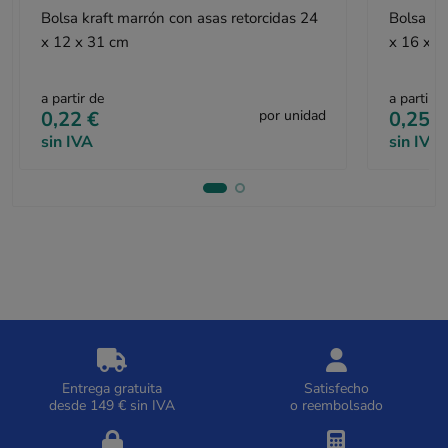
Bolsa kraft marrón con asas retorcidas 24
Bolsa kr
x 12 x 31 cm
x 16 x 2
a partir de
a partir d
0,22 €
por unidad
0,25 €
sin IVA
sin IVA
Entrega gratuita
Satisfecho
desde 149 € sin IVA
o reembolsado