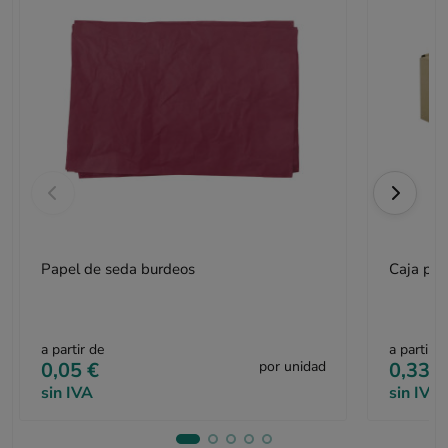
Papel de seda burdeos
Caja pos
a partir de
a partir d
0,05 €
por unidad
0,33 €
sin IVA
sin IVA