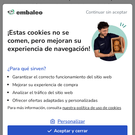
objetos frágiles, reduciendo el riesgo de daños
Continuar sin aceptar
durante el transporte.
Fácil de usar:
la banda adhesiva integrada permite
un cierre rápido y eficaz, mejorando la productividad
¡Estas cookies no se
en los procesos de embalaje.
comen, pero mejoran su
Versatilidad:
aptas para múltiples aplicaciones,
experiencia de navegación!
estas bolsas son perfectas tanto para envíos
personales como profesionales.
¿Para qué sirven?
Garantizar el correcto funcionamiento del sitio web
Información adicional
Mejorar su experiencia de compra
Analizar el tráfico del sitio web
Dimensiones:
con unas medidas de 10 x 16,5 cm,
Ofrecer ofertas adaptadas y personalizadas
estas bolsas son ideales para proteger objetos
Para más información, consulta
nuestra política de uso de cookies
pequeños como dispositivos electrónicos o una cinta
métrica.
Personalizar
Material resistente:
fabricados en tricapa (film +
Aceptar y cerrar
burbuja + film), este material garantiza una