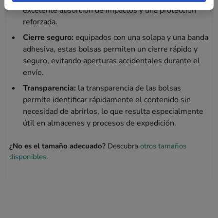
excelente absorción de impactos y una protección
reforzada.
Cierre seguro:
equipados con una solapa y una banda
adhesiva, estas bolsas permiten un cierre rápido y
seguro, evitando aperturas accidentales durante el
envío.
Transparencia:
la transparencia de las bolsas
permite identificar rápidamente el contenido sin
necesidad de abrirlos, lo que resulta especialmente
útil en almacenes y procesos de expedición.
¿No es el tamaño adecuado?
Descubra
otros tamaños
disponibles.