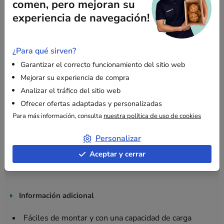
Descripción
comen, pero mejoran su
experiencia de navegación!
¿Por qué usar las cajas de almacenamiento?
¿Para qué sirven?
Garantizar el correcto funcionamiento del sitio web
Uso
Mejorar su experiencia de compra
Analizar el tráfico del sitio web
Las gavetas de cartón para almacenaje son ideales para
Ofrecer ofertas adaptadas y personalizadas
guardar y organizar piezas pequeñas, como tornillería
Para más información, consulta
nuestra política de uso de cookies
(tornillos, clavos o pernos). También pueden contener
pequeños accesorios, como llaveros. Estas cajas permiten
Personalizar
organizar las estanterías y facilitar la identificación del
contenido gracias a su parte frontal más baja y a su zona de
Aceptar y cerrar
marcaje.
Información adicional
Fáciles de montar y con una capacidad de carga