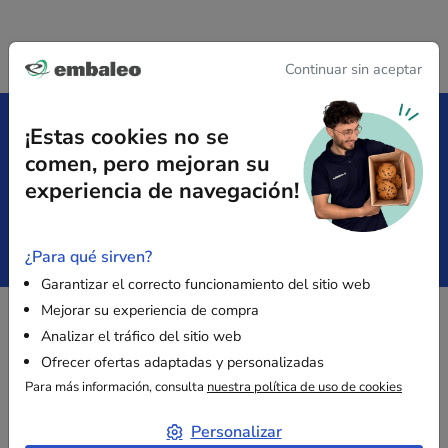
Continuar sin aceptar
¡Estas cookies no se
comen, pero mejoran su
Entrega gratuita
Satisfecho
desde 149 € sin IVA
o reembolsado
experiencia de navegación!
Pago
Presupuesto
¿Para qué sirven?
Seguro
inmediato
Garantizar el correcto funcionamiento del sitio web
Mejorar su experiencia de compra
Analizar el tráfico del sitio web
PAGO SEGURO
Ofrecer ofertas adaptadas y personalizadas
Para más información, consulta
nuestra política de uso de cookies
Personalizar